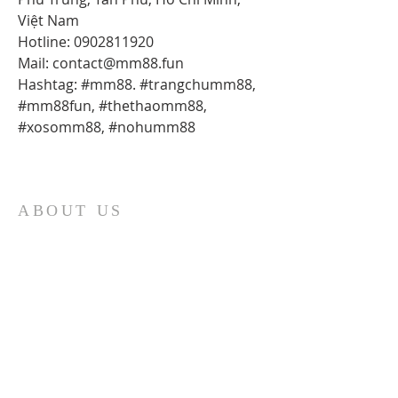
Việt Nam
Hotline: 0902811920
Mail: contact@mm88.fun
Hashtag: #mm88. #trangchumm88, 
#mm88fun, #thethaomm88, 
#xosomm88, #nohumm88
ABOUT US
At Fatima Family Apostolate, we strive each
day to share the message of Fatima and to
foster a deeper love of God and our Catholic
faith. We believe that through the intercession
of Our Lady of Fatima, we can inspire families
to grow in faith and love, and to become
sources of hope and light in the world. Our
organization was founded in 1986 by Father
Robert J. Fox, and we are committed to
carrying on his legacy by spreading devotion to
Mary and promoting the spiritual growth of