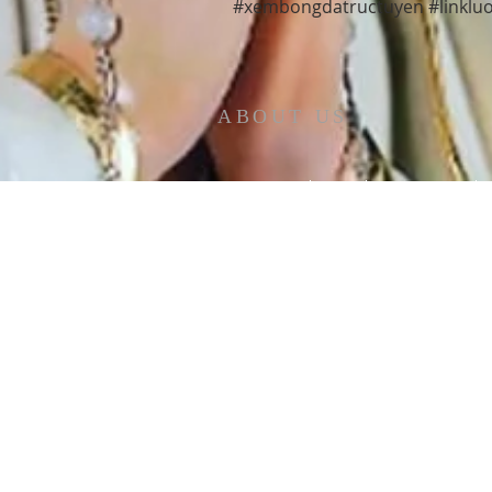
#xembongdatructuyen #linklu
ABOUT US
At Fatima Family Apostolate, we strive each
day to share the message of Fatima and to
foster a deeper love of God and our Catholic
faith. We believe that through the intercessi
of Our Lady of Fatima, we can inspire familie
to grow in faith and love, and to become
sources of hope and light in the world. Our
organization was founded in 1986 by Father
Robert J. Fox, and we are committed to
carrying on his legacy by spreading devotion
to Mary and promoting the spiritual growth o
families everywhere.