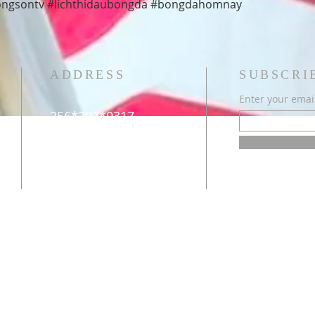
ongsontv #lichthidaubongda #bongdahomnay
ADDRESS
SUBSCRI
Enter your emai
256*297*0317
1671 Co Rd 548
on
s
Hanceville, AL 35077
johncpreiss@fatimafamily.org
f
John C. Preis
Advisors: Michael La C
Valerie Joy Escalona,