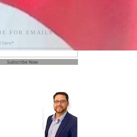
BE FOR EMAILS
l here*
Subscribe Now
s- President
orte, Steve Lee,
 Kevin Symonds