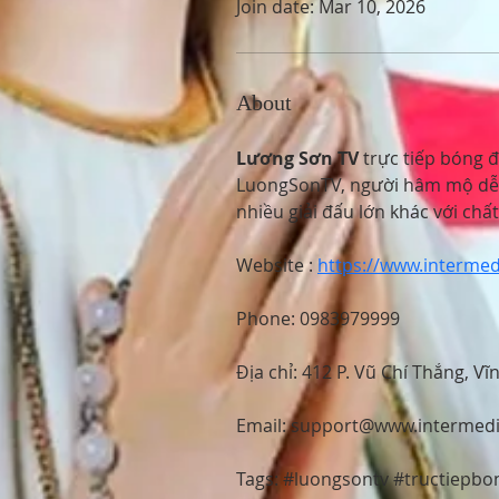
Join date: Mar 10, 2026
About
Lương Sơn TV
 trực tiếp bóng 
LuongSonTV, người hâm mộ dễ d
nhiều giải đấu lớn khác với chấ
Website : 
https://www.intermed
Phone: 0983979999
Địa chỉ: 412 P. Vũ Chí Thắng, V
Email: support@www.intermedi
Tags: #luongsontv #tructiepb