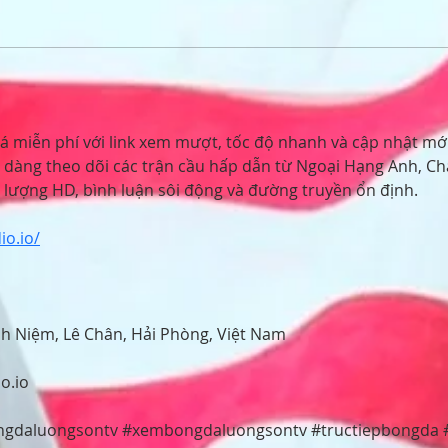
đá miễn phí với link xem mượt, tốc độ nhanh và cập nhật mới
àng theo dõi các trận cầu hấp dẫn từ Ngoại Hạng Anh, Ch
t lượng HD, bình luận sôi động và đường truyền ổn định.
io.io/
ĩnh Niệm, Lê Chân, Hải Phòng, Việt Nam
o.io
ongdaluongsontv #xembongdaluongsontv #tructiepbongda 