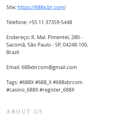
Site: 
https://688x.br.com/
Telefone: +55 11 37359-5448
Endereço: R. Mal. Pimentel, 280 - 
Sacomã, São Paulo - SP, 04248-100, 
Brazil
Email: 688xbrcom@gmail.com
Tags: #688X #688_X #688xbrcom 
#casino_688X #register_688X
ABOUT US
At Fatima Family Apostolate, we strive each
day to share the message of Fatima and to
foster a deeper love of God and our Catholic
faith. We believe that through the intercession