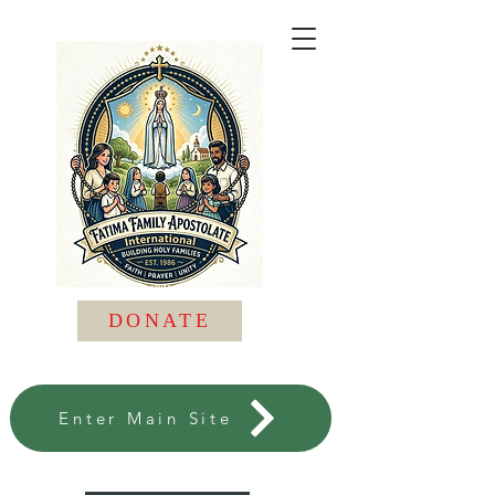
DONATE
Enter Main Site